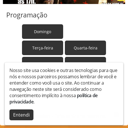
Programação
Domingo
Segunda-feira
Terça-feira
Quarta-feira
Quinta-feira
Sexta-feira
Nosso site usa cookies e outras tecnologias para que
nós e nossos parceiros possamos lembrar de você e
Sábado
entender como você usa o site. Ao continuar a
navegação neste site será considerado como
consentimento implícito à nossa
política de
06:00 - 20:00
Som do céu!
NO AR
privacidade
.
Entendi
Copyright © Pensebem - Todos os direitos reservados.